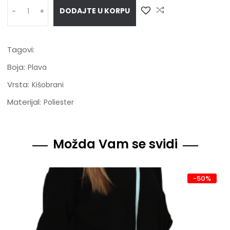
DODAJTE U KORPU
-
+
Tagovi:
Boja:
Plava
Vrsta:
Kišobrani
Materijal:
Poliester
Možda Vam se svidi
-50%