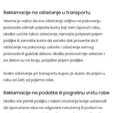
Reklamacije na oštećenje u transportu
Veoma je važno da sva oštećenja vidljiva na pakovanju
proizvoda odmah prijavite kuriru koji Vam isporuči robu.
Ukoliko uočite takvo oštećenje, nemojte potpisati prijem
pošiljke ili zamolite kurira da sačeka dok proverite da li
oštećenje na pakovanju uslovilo i oštećenje samog
proizvoda ili gubitak delova. Ukoliko proizvod nije oštećen i
svi delovi su na broju, potpišite prijem pošiljke.
Svako oštećenje pri transportu kupac je dužan da prijavi u
roku od 24h od prijema robe.
Reklamacije na podatke ili pogrešnu vrstu robe
Ukoliko ste primili pošiljku i nakon otvaranja kutije ustanovili
da isporučena roba ne odgovara naručenoj ili podaci na