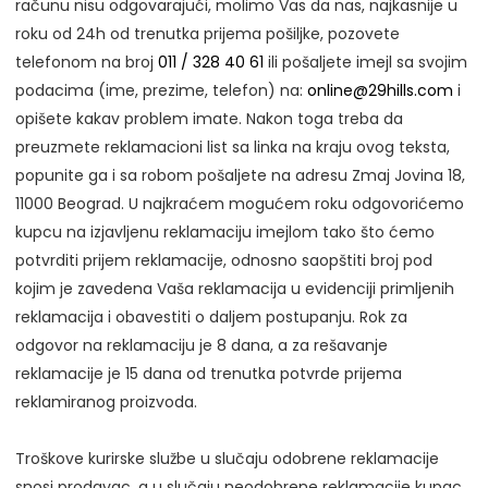
računu nisu odgovarajući, molimo Vas da nas, najkasnije u
roku od 24h od trenutka prijema pošiljke, pozovete
telefonom na broj
011 / 328 40 61
ili pošaljete imejl sa svojim
podacima (ime, prezime, telefon) na:
online@29hills.com
i
opišete kakav problem imate. Nakon toga treba da
preuzmete reklamacioni list sa linka na kraju ovog teksta,
popunite ga i sa robom pošaljete na adresu Zmaj Jovina 18,
11000 Beograd. U najkraćem mogućem roku odgovorićemo
kupcu na izjavljenu reklamaciju imejlom tako što ćemo
potvrditi prijem reklamacije, odnosno saopštiti broj pod
kojim je zavedena Vaša reklamacija u evidenciji primljenih
reklamacija i obavestiti o daljem postupanju. Rok za
odgovor na reklamaciju je 8 dana, a za rešavanje
reklamacije je 15 dana od trenutka potvrde prijema
reklamiranog proizvoda.
Troškove kurirske službe u slučaju odobrene reklamacije
snosi prodavac, a u slučaju neodobrene reklamacije kupac.