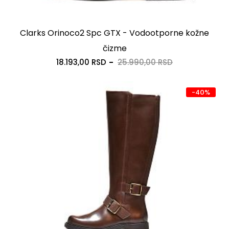
Clarks Orinoco2 Spc GTX - Vodootporne kožne
čizme
18.193,00 RSD
25.990,00 RSD
-40%