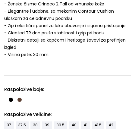
- Ženske čizme Orinoco 2 Tall od vrhunske kože
- Elegantne i udobne, sa mekanim Contour Cushion
uloškom za celodnevnu podršku
- Zip i elastični panel za lako obuvanje i sigurno pristajanje
- Cleated TR đon pruža stabilnost i grip pri hodu
- Diskretni detalji sa kopčom i heritage šavovi za prefinjen
izgled
- Visina pete: 30 mm
Raspoložive boje:
Raspoložive veličine:
37
37.5
38
39
39.5
40
41
41.5
42