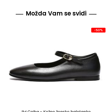
Možda Vam se svidi
-50%
Ilvi Ceiba - Kožne ženske baletanke