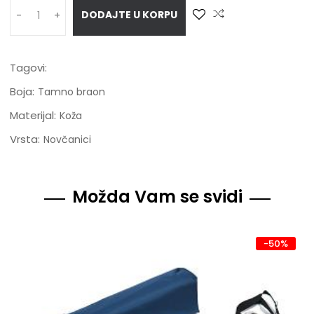
DODAJTE U KORPU
-
+
Tagovi:
Boja:
Tamno braon
Materijal:
Koža
Vrsta:
Novčanici
Možda Vam se svidi
-50%