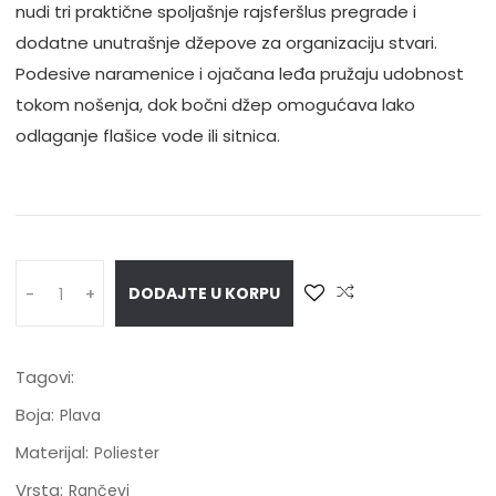
nudi tri praktične spoljašnje rajsferšlus pregrade i
dodatne unutrašnje džepove za organizaciju stvari.
Podesive naramenice i ojačana leđa pružaju udobnost
tokom nošenja, dok bočni džep omogućava lako
odlaganje flašice vode ili sitnica.
DODAJTE U KORPU
-
+
Tagovi:
Boja:
Plava
Materijal:
Poliester
Vrsta:
Rančevi