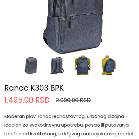
Ranac K303 BPK
1.495,00 RSD
2.990,00 RSD
Moderan plavi ranac jednostavnog, urbanog dizajna –
idealan za svakodnevnu upotrebu, posao ili putovanja.
Izrađen od kvalitetnog, izdržljivog materijala, ovaj model