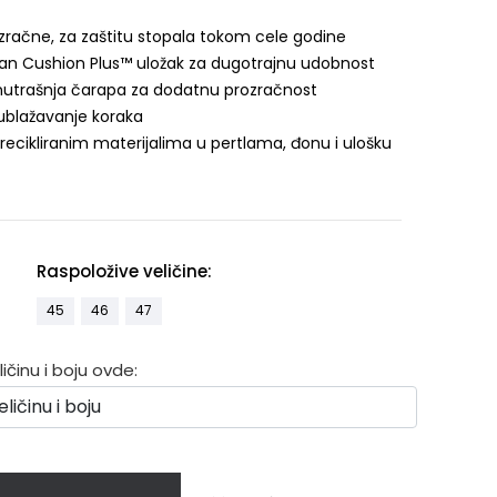
zračne, za zaštitu stopala tokom cele godine
van Cushion Plus™ uložak za dugotrajnu udobnost
nutrašnja čarapa za dodatnu prozračnost
 ublažavanje koraka
a recikliranim materijalima u pertlama, đonu i ulošku
Raspoložive veličine:
45
46
47
činu i boju ovde: