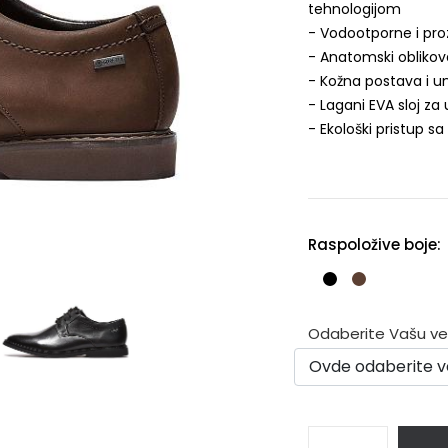
tehnologijom
- Vodootporne i pro
- Anatomski obliko
- Kožna postava i u
- Lagani EVA sloj za
- Ekološki pristup s
Raspoložive boje:
Odaberite Vašu veli