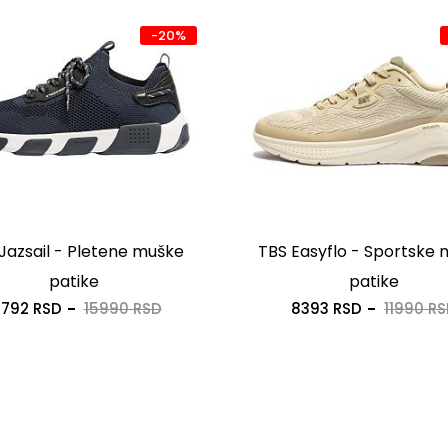
-20%
Jazsail - Pletene muške
TBS Easyflo - Sportske
patike
patike
2792 RSD
15990 RSD
8393 RSD
11990 R