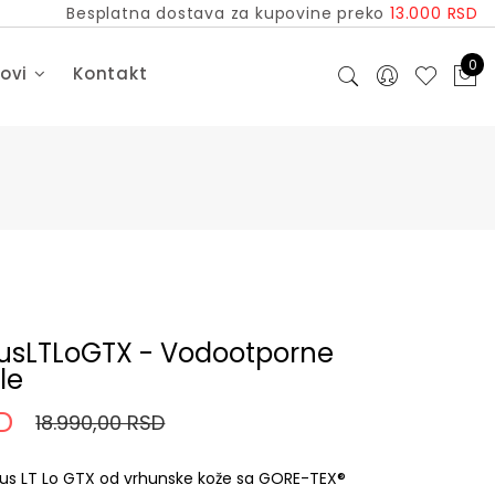
Besplatna dostava za kupovine preko
13.000 RSD
0
dovi
Kontakt
cusLTLoGTX - Vodootporne
le
SD
18.990,00 RSD
cus LT Lo GTX od vrhunske kože sa GORE-TEX®