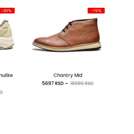
-30%
-70%
 muške
Chantry Mid
Cla
5697 RSD
18990 RSD
SD