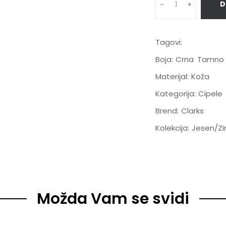
D
-
+
Tagovi:
Boja:
Crna
Tamno 
Materijal:
Koža
Kategorija:
Cipele
Brend:
Clarks
Kolekcija:
Jesen/Z
Možda Vam se svidi