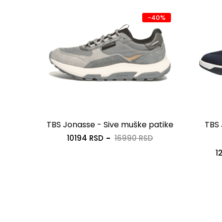
-40%
uške
TBS Jonasse - Sive muške patike
TBS 
10194 RSD
16990 RSD
1