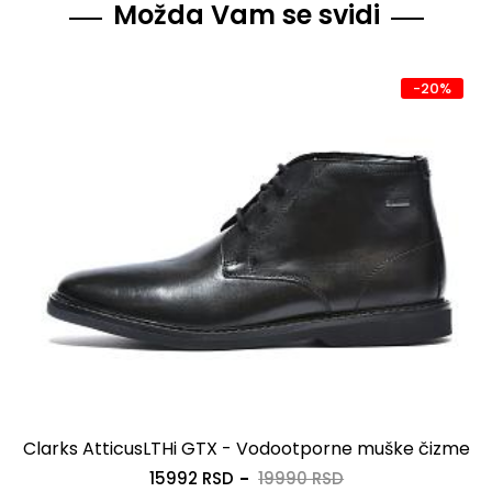
Možda Vam se svidi
-20%
Clarks AtticusLTHi GTX - Vodootporne muške čizme
15992 RSD
19990 RSD