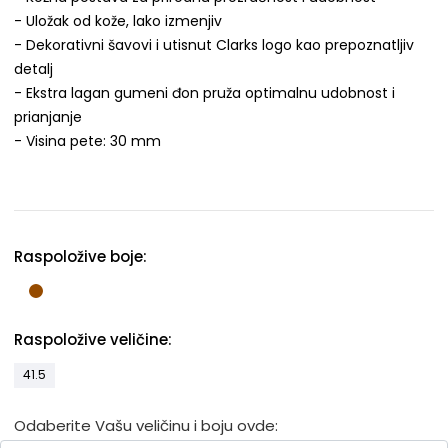
- Uložak od kože, lako izmenjiv
- Dekorativni šavovi i utisnut Clarks logo kao prepoznatljiv
detalj
- Ekstra lagan gumeni đon pruža optimalnu udobnost i
prianjanje
- Visina pete: 30 mm
Raspoložive boje:
Raspoložive veličine:
41.5
Odaberite Vašu veličinu i boju ovde: