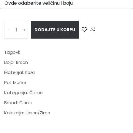
DODAJTE U KORPU
-
+
Tagovi:
Boja:
Braon
Materijal:
Koža
Pol:
Muške
Kategorija:
Čizme
Brend:
Clarks
Kolekcija:
Jesen/Zima