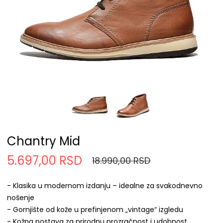
Chantry Mid
5.697,00 RSD
18.990,00 RSD
- Klasika u modernom izdanju – idealne za svakodnevno
nošenje
- Gornjište od kože u prefinjenom „vintage“ izgledu
- Kožna postava za prirodnu prozračnost i udobnost