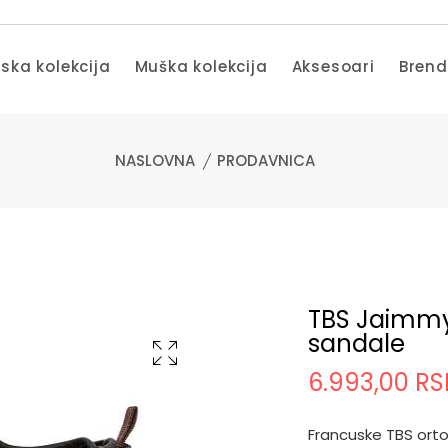
ska kolekcija
Muška kolekcija
Aksesoari
Bren
NASLOVNA
PRODAVNICA
TBS Jaimmy
sandale
6.993,00 R
Francuske TBS ort