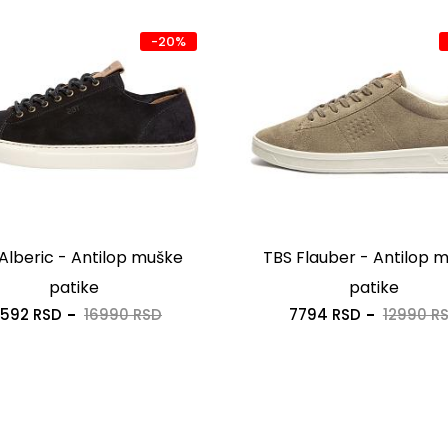
-20%
Alberic - Antilop muške
TBS Flauber - Antilop 
patike
patike
3592 RSD
16990 RSD
7794 RSD
12990 R