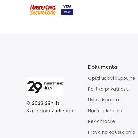
Dokumenta
Opšti uslovi kupovine
Politika privatnosti
Uslovi isporuke
© 2023
29hills
.
Načini plaćanja
Sva prava zadržana
Reklamacije
Pravo na odustajanje