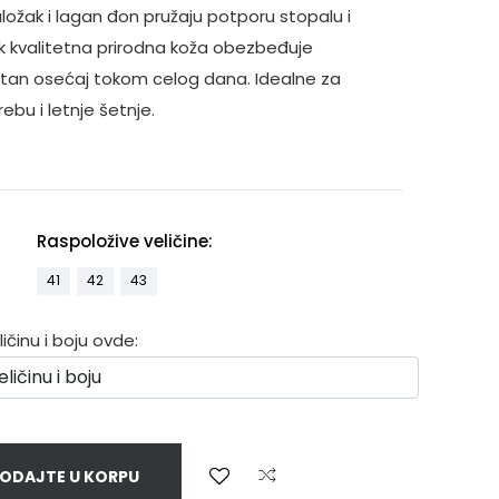
ložak i lagan đon pružaju potporu stopalu i
k kvalitetna prirodna koža obezbeđuje
jatan osećaj tokom celog dana. Idealne za
bu i letnje šetnje.
Raspoložive veličine:
41
42
43
činu i boju ovde:
ODAJTE U KORPU