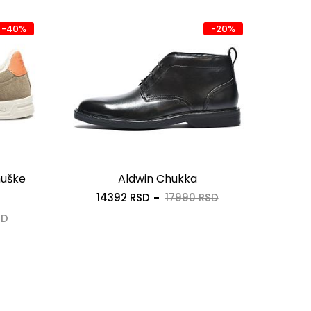
-40%
-20%
muške
Aldwin Chukka
TBS
14392 RSD
17990 RSD
SD
1