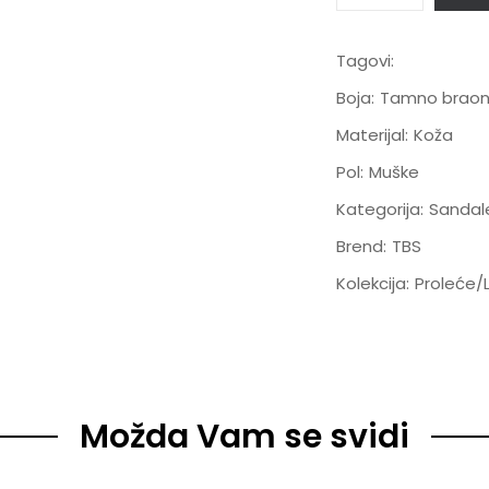
Tagovi:
Boja:
Tamno brao
Materijal:
Koža
Pol:
Muške
Kategorija:
Sandal
Brend:
TBS
Kolekcija:
Proleće/
Možda Vam se svidi