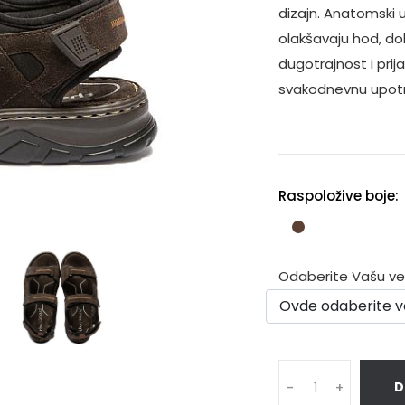
dizajn. Anatomski u
olakšavaju hod, do
dugotrajnost i pri
svakodnevnu upotre
Raspoložive boje:
Odaberite Vašu veli
D
-
+