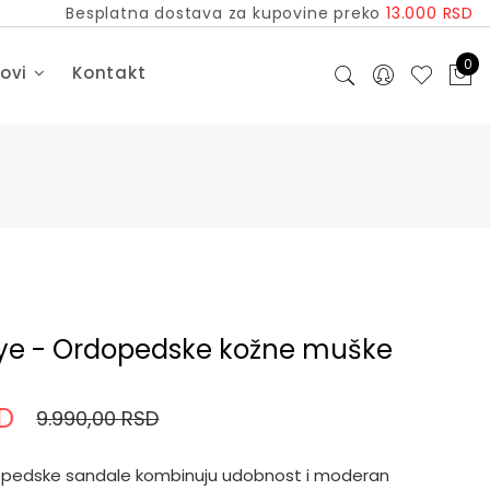
Besplatna dostava za kupovine preko
13.000 RSD
0
dovi
Kontakt
e - Ordopedske kožne muške
SD
9.990,00 RSD
opedske sandale kombinuju udobnost i moderan