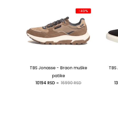
-20%
-40%
uške
TBS Jonasse - Braon muške
TBS 
patike
SD
10194 RSD
16990 RSD
1