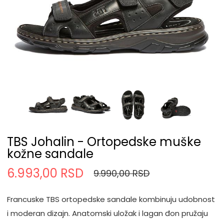
TBS Johalin - Ortopedske muške
kožne sandale
6.993,00 RSD
9.990,00 RSD
Francuske TBS ortopedske sandale kombinuju udobnost
i moderan dizajn. Anatomski uložak i lagan đon pružaju