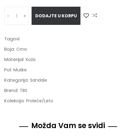
DODAJTE U KORPU
-
+
Tagovi:
Boja:
Crna
Materijal:
Koža
Pol:
Muške
Kategorija:
Sandale
Brend:
TBS
Kolekcija:
Proleće/Leto
Možda Vam se svidi