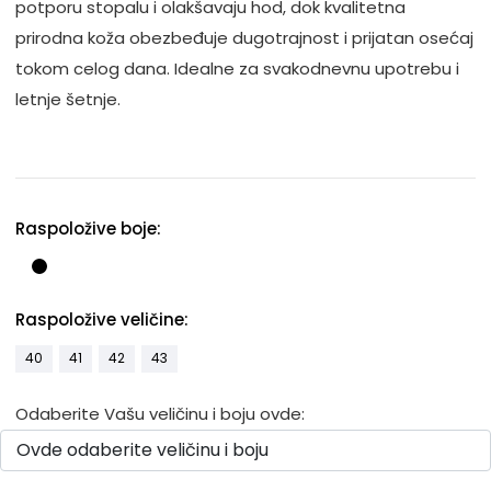
potporu stopalu i olakšavaju hod, dok kvalitetna
prirodna koža obezbeđuje dugotrajnost i prijatan osećaj
tokom celog dana. Idealne za svakodnevnu upotrebu i
letnje šetnje.
Raspoložive boje:
Raspoložive veličine:
40
41
42
43
Odaberite Vašu veličinu i boju ovde: