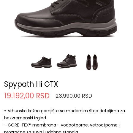
Spypath Hi GTX
19.192,00 RSD
23.990,00 RSD
- Vrhunsko kožno gornjište sa modernim štep detaljima za
bezvremenski izgled
- GORE-TEX® membrana - vodootporne, vetrootporne i
prozračne za suva i udobna stopala