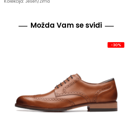
Kolekcija:
Jesen/Zima
Možda Vam se svidi
-30%