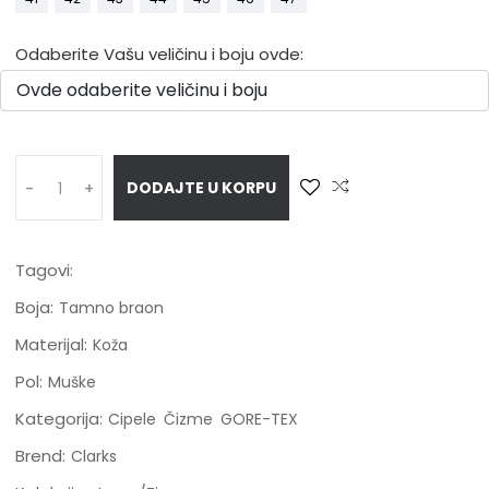
Odaberite Vašu veličinu i boju ovde:
DODAJTE U KORPU
-
+
Tagovi:
Boja:
Tamno braon
Materijal:
Koža
Pol:
Muške
Kategorija:
Cipele
Čizme
GORE-TEX
Brend:
Clarks