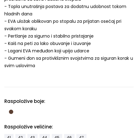
- Topla unutrašnja postava za dodatnu udobnost tokom
hladnih dana
- EVA uložak oblikovan po stopalu za prijatan osećaj pri
svakom koraku
- Pertlanje za sigurno i stabilno pristajanje
- Kaiš na peti za lako obuvanje i izuvanje
- Lagani EVA međuđon koji upija udarce
- Gumeni đon sa protivkliznim svojstvima za siguran korak u
svim uslovima
Raspoložive boje:
Raspoložive veličine:
41
42
43
44
45
46
47