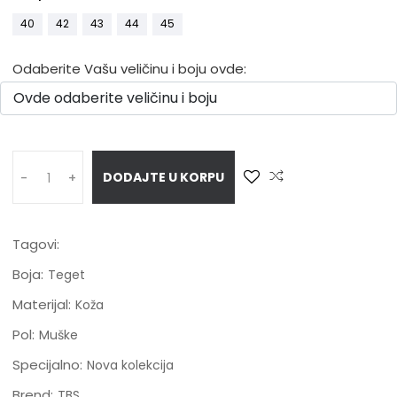
40
42
43
44
45
Odaberite Vašu veličinu i boju ovde:
DODAJTE U KORPU
-
+
Tagovi:
Boja:
Teget
Materijal:
Koža
Pol:
Muške
Specijalno:
Nova kolekcija
Brend:
TBS