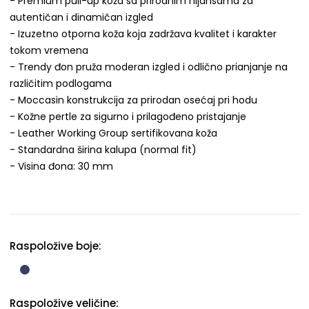
- Premium pull-up koža sa prirodnim nijansama za
autentičan i dinamičan izgled
- Izuzetno otporna koža koja zadržava kvalitet i karakter
tokom vremena
- Trendy đon pruža moderan izgled i odlično prianjanje na
različitim podlogama
- Moccasin konstrukcija za prirodan osećaj pri hodu
- Kožne pertle za sigurno i prilagođeno pristajanje
- Leather Working Group sertifikovana koža
- Standardna širina kalupa (normal fit)
- Visina đona: 30 mm
Raspoložive boje:
Raspoložive veličine: