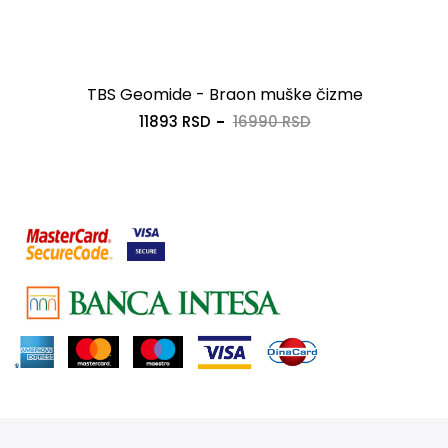
TBS Geomide - Braon muške čizme
11893 RSD
16990 RSD