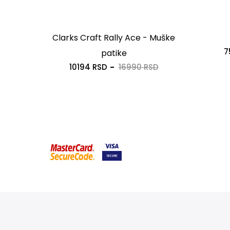
uške
Clarks Craft Rally Ace - Muške
7
patike
SD
10194 RSD
16990 RSD