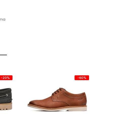
ima
-20%
-60%