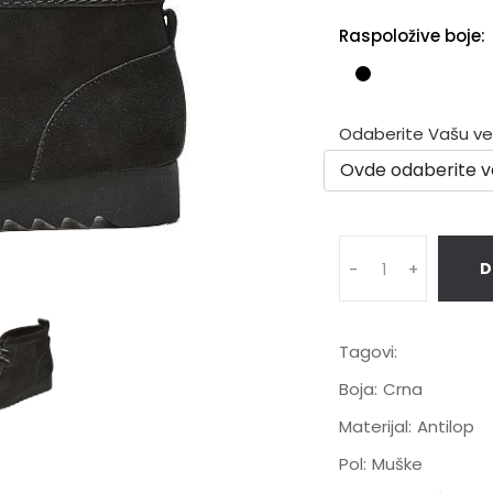
Raspoložive boje:
Odaberite Vašu veli
D
-
+
Tagovi:
Boja:
Crna
Materijal:
Antilop
Pol:
Muške