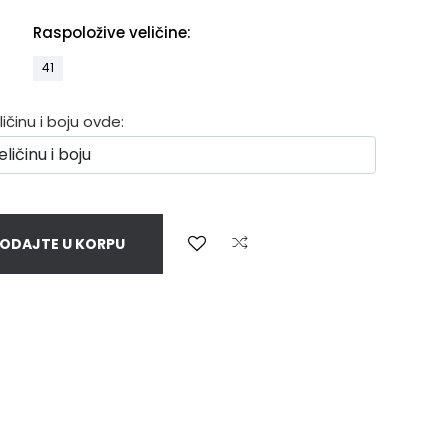
Raspoložive veličine:
41
činu i boju ovde:
ODAJTE U KORPU