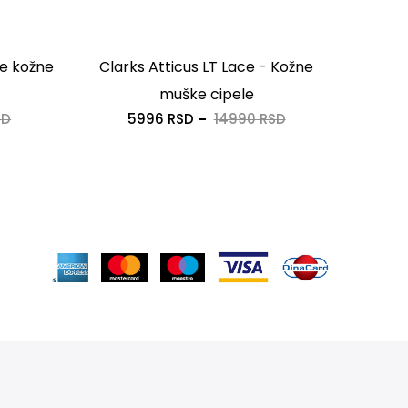
e kožne
Clarks Atticus LT Lace - Kožne
TBS
muške cipele
SD
5996 RSD
14990 RSD
1