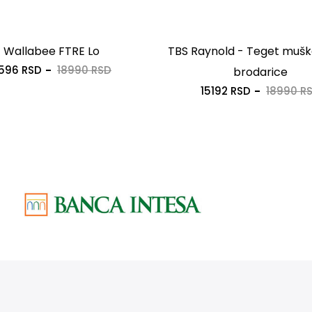
Wallabee FTRE Lo
TBS Raynold - Teget mušk
596 RSD
18990 RSD
brodarice
15192 RSD
18990 R