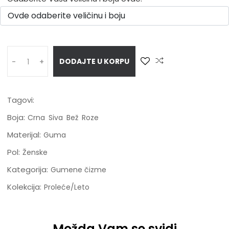
DODAJTE U KORPU
-
+
Tagovi:
Boja:
Crna
Siva
Bež
Roze
Materijal:
Guma
Pol:
Ženske
Kategorija:
Gumene čizme
Kolekcija:
Proleće/Leto
Možda Vam se svidi