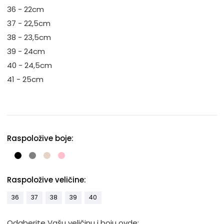
36 - 22cm
37 - 22,5cm
38 - 23,5cm
39 - 24cm
40 - 24,5cm
41 - 25cm
Raspoložive boje:
Raspoložive veličine:
36
37
38
39
40
Odaberite Vašu veličinu i boju ovde: