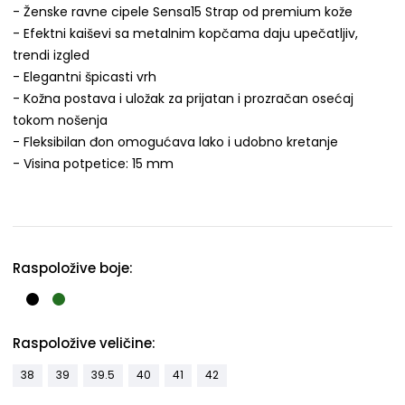
- Ženske ravne cipele Sensa15 Strap od premium kože
- Efektni kaiševi sa metalnim kopčama daju upečatljiv,
trendi izgled
- Elegantni špicasti vrh
- Kožna postava i uložak za prijatan i prozračan osećaj
tokom nošenja
- Fleksibilan đon omogućava lako i udobno kretanje
- Visina potpetice: 15 mm
Raspoložive boje:
Raspoložive veličine:
38
39
39.5
40
41
42