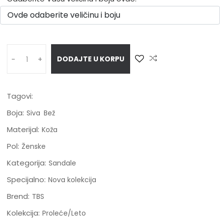
DODAJTE U KORPU
-
+
Tagovi:
Boja:
Siva
Bež
Materijal:
Koža
Pol:
Ženske
Kategorija:
Sandale
Specijalno:
Nova kolekcija
Brend:
TBS
Kolekcija:
Proleće/Leto