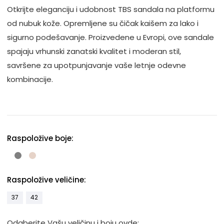
Otkrijte eleganciju i udobnost TBS sandala na platformu
od nubuk kože. Opremljene su čičak kaišem za lako i
sigurno podešavanje. Proizvedene u Evropi, ove sandale
spajaju vrhunski zanatski kvalitet i moderan stil,
savršene za upotpunjavanje vaše letnje odevne
kombinacije.
Raspoložive boje:
Raspoložive veličine:
37
42
Odaberite Vašu veličinu i boju ovde: