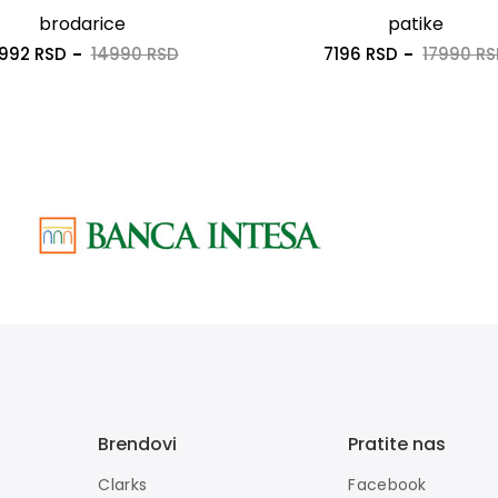
brodarice
patike
1992 RSD
14990 RSD
7196 RSD
17990 R
Brendovi
Pratite nas
Clarks
Facebook