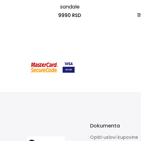
D
sandale
9990 RSD
1
Dokumenta
Opšti uslovi kupovine