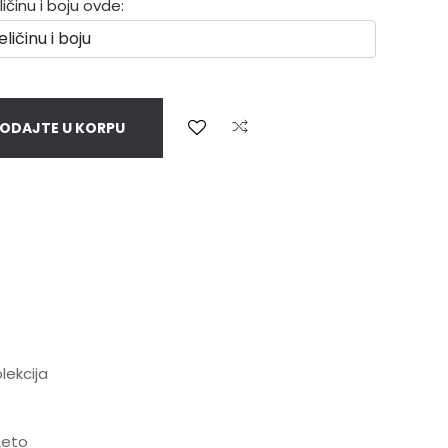
činu i boju ovde:
ODAJTE U KORPU
lekcija
Leto