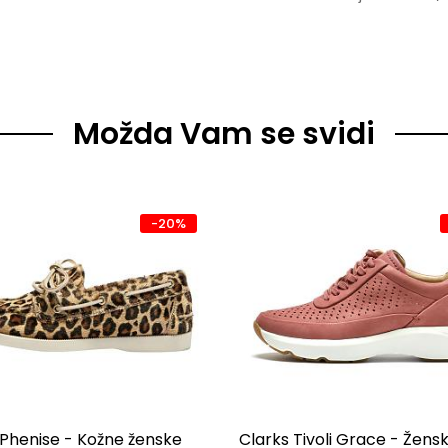
Možda Vam se svidi
-20%
Phenise - Kožne ženske
Clarks Tivoli Grace - Žens