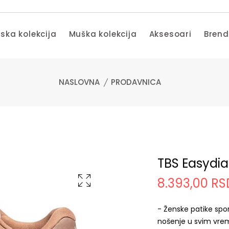
ska kolekcija
Muška kolekcija
Aksesoari
Bren
NASLOVNA
PRODAVNICA
TBS Easydia
8.393,00 RS
- Ženske patike spo
nošenje u svim vre