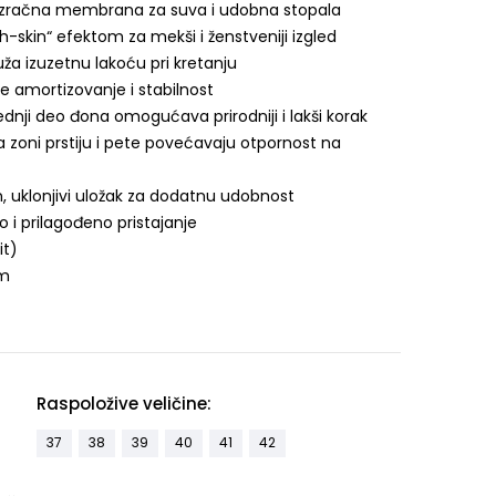
ozračna membrana za suva i udobna stopala
h-skin“ efektom za mekši i ženstveniji izgled
ža izuzetnu lakoću pri kretanju
je amortizovanje i stabilnost
dnji deo đona omogućava prirodniji i lakši korak
zoni prstiju i pete povećavaju otpornost na
, uklonjivi uložak za dodatnu udobnost
o i prilagođeno pristajanje
it)
mm
Raspoložive veličine:
37
38
39
40
41
42