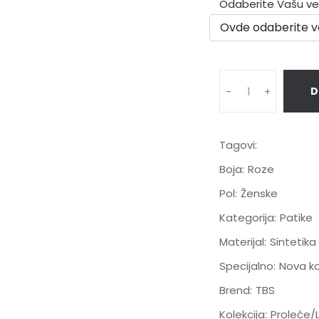
Odaberite Vašu veli
D
-
+
Tagovi:
Boja:
Roze
Pol:
Ženske
Kategorija:
Patike
Materijal:
Sintetika
Specijalno:
Nova ko
Brend:
TBS
Kolekcija:
Proleće/