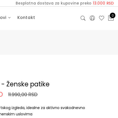
Besplatna dostava za kupovine preko
13.000 RSD
0
dovi
Kontakt
 - Ženske patike
D
11.990,00 RSD
rtskog izgleda, idealne za aktivno svakodnevno
menskim uslovima