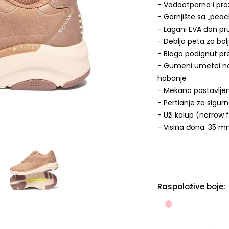
- Vodootporna i pr
- Gornjište sa „peac
- Lagani EVA đon pru
- Deblja peta za bol
- Blago podignut pre
- Gumeni umetci na 
habanje
- Mekano postavljen
- Pertlanje za sigurn
- Uži kalup (narrow f
- Visina đona: 35 
Raspoložive boje: