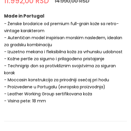
11.992,00 RSD
14.990,00 RSD
Made in Portugal
- Ženske brodarice od premium full-grain kože sa retro-
vintage karakterom
- Autentičan model inspirisan morskim nasleđem, idealan
za gradsku kombinaciju
- Izuzetno mekana i fleksibilna koža za vrhunsku udobnost
- Kožne pertle za sigurno i prilagođeno pristajanje
- Technigrip đon sa protivkliznim svojstvima za siguran
korak
- Moccasin konstrukcija za prirodniji osećaj pri hodu
- Proizvedene u Portugalu (evropska proizvodnja)
- Leather Working Group sertifikovana koža
- Visina pete: 18 mm