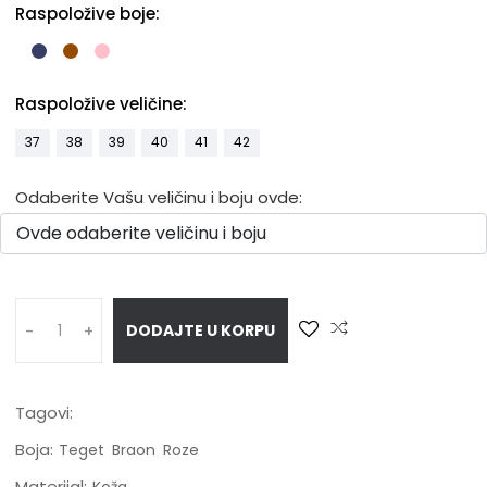
Raspoložive boje:
Raspoložive veličine:
37
38
39
40
41
42
Odaberite Vašu veličinu i boju ovde:
DODAJTE U KORPU
-
+
Tagovi:
Boja:
Teget
Braon
Roze
Materijal:
Koža