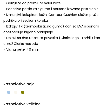
- Gornjište od premium velur kože
- Podesive pertle za sigurno i personalizovano pristajanje
- Izmenjivi, kalupirani kožni Contour Cushion uložak pruža
podršku pri svakom koraku
- Izdržljiv TR (termoplastična guma) đon sa EVA ispunom
obezbeđuje lagano prianjanje
- Dolazi sa dva utisnuta priveska (Clarks logo i Torhill) kao
omaž Clarks nasleđu
- Visina pete: 40 mm
Raspoložive boje:
Raspoložive veličine: