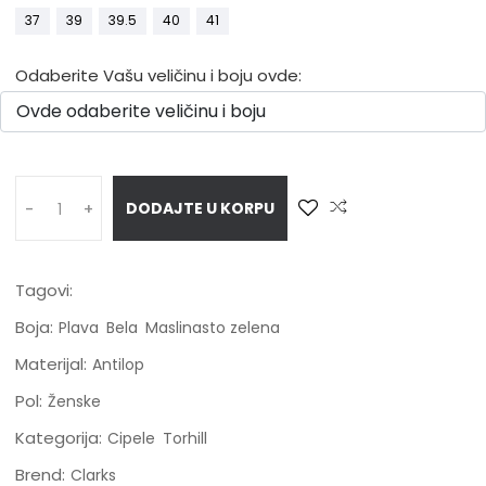
37
39
39.5
40
41
Odaberite Vašu veličinu i boju ovde:
DODAJTE U KORPU
-
+
Tagovi:
Boja:
Plava
Bela
Maslinasto zelena
Materijal:
Antilop
Pol:
Ženske
Kategorija:
Cipele
Torhill
Brend:
Clarks