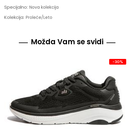
Specijalno:
Nova kolekcija
Kolekcija:
Proleće/Leto
Možda Vam se svidi
-30%