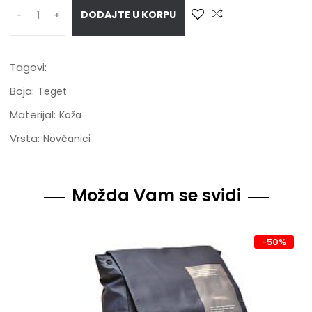
DODAJTE U KORPU
-
+
Tagovi:
Boja:
Teget
Materijal:
Koža
Vrsta:
Novčanici
Možda Vam se svidi
-50%