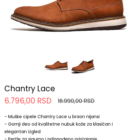
Chantry Lace
6.796,00 RSD
16.990,00 RSD
- Muške cipele Chantry Lace u braon nijansi
- Gornji deo od kvalitetne nubuk kože za klasičan i
elegantan izgled
- Pertle za sigurno i prilagođeno pristajanje