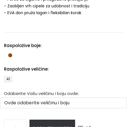
- Zaobljen vrh cipele za udobnost i tradiciju
- EVA đon pruža lagan i fleksibilan korak
Raspoložive boje:
Raspoložive veličine:
41
Odaberite Vašu veličinu i boju ovde: