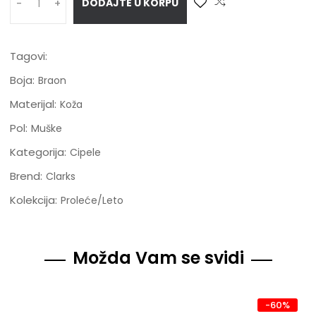
DODAJTE U KORPU
-
+
Tagovi:
Boja:
Braon
Materijal:
Koža
Pol:
Muške
Kategorija:
Cipele
Brend:
Clarks
Kolekcija:
Proleće/Leto
Možda Vam se svidi
-60%