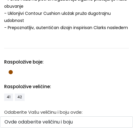
obuvanje
- Uklonjivi Contour Cushion uložak pruža dugotrajnu
udobnost
- Prepoznatljiv, autentičan dizajn inspirisan Clarks nasleđem
Raspoložive boje:
Raspoložive veličine:
41
42
Odaberite Vašu veličinu i boju ovde: