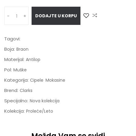
DODAJTE U KORPU
-
+
Tagovi:
Boja:
Braon
Materijal:
Antilop
Pol:
Muške
Kategorija:
Cipele
Mokasine
Brend:
Clarks
Specijalno:
Nova kolekcija
Kolekcija:
Proleće/Leto
Možda Vam se svidi