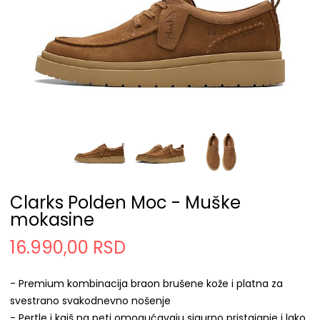
Clarks Polden Moc - Muške
mokasine
16.990,00 RSD
- Premium kombinacija braon brušene kože i platna za
svestrano svakodnevno nošenje
- Pertle i kaiš na peti omogućavaju sigurno pristajanje i lako