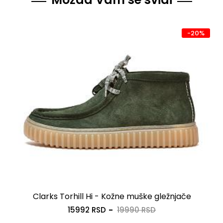
-20%
Clarks Torhill Hi - Kožne muške gležnjače
15992 RSD
19990 RSD