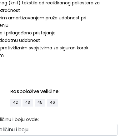
nog (knit) tekstila od recikliranog poliestera za
rozračnost
brim amortizovanjem pruža udobnost pri
enju
o i prilagođeno pristajanje
za dodatnu udobnost
protivkliznim svojstvima za siguran korak
mm
Raspoložive veličine:
42
43
45
46
činu i boju ovde: