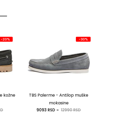
-20%
-30%
e kožne
TBS Palerme - Antilop muške
Cla
mokasine
Vo
SD
9093 RSD
12990 RSD
1