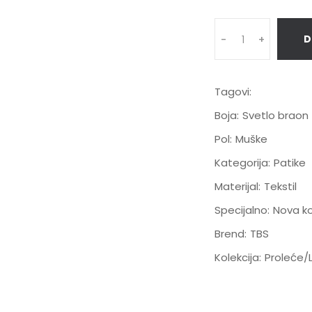
D
-
+
Tagovi:
Boja:
Svetlo braon
Pol:
Muške
Kategorija:
Patike
Materijal:
Tekstil
Specijalno:
Nova ko
Brend:
TBS
Kolekcija:
Proleće/