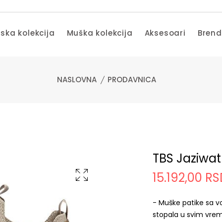
ska kolekcija
Muška kolekcija
Aksesoari
Bren
NASLOVNA
PRODAVNICA
TBS Jaziwat
15.192,00 R
- Muške patike sa vo
stopala u svim vre