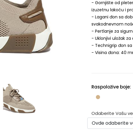
- Gornjište od plete
izuzetnu lakoću i p
- Lagani đon sa do
svakodnevnom noš
- Pertlanje za sigurn
- Uklonjivi uložak 
- Technigrip đon sa 
- Visina đona: 40 
Raspoložive boje:
Odaberite Vašu veli