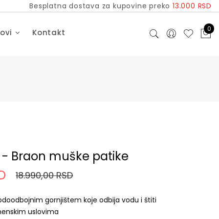
Besplatna dostava za kupovine preko
13.000 RSD
0
dovi
Kontakt
 - Braon muške patike
SD
18.990,00 RSD
doodbojnim gornjištem koje odbija vodu i štiti
menskim uslovima