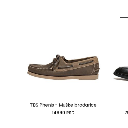
-30%
TX -
TBS Phenis - Muške brodarice
14990 RSD
7
izme
SD