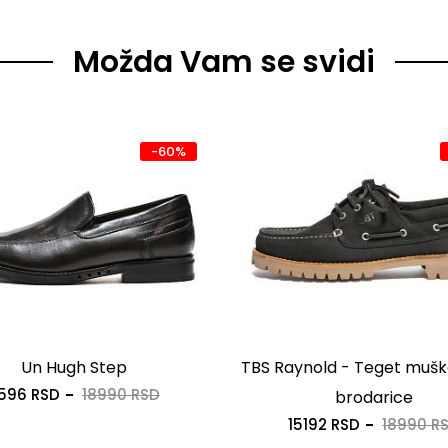
Možda Vam se svidi
-60%
Un Hugh Step
TBS Raynold - Teget mušk
596 RSD
18990 RSD
brodarice
15192 RSD
18990 R