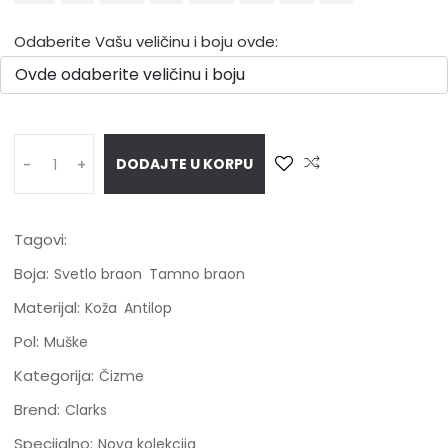
Odaberite Vašu veličinu i boju ovde:
DODAJTE U KORPU
-
+
Tagovi:
Boja:
Svetlo braon
Tamno braon
Materijal:
Koža
Antilop
Pol:
Muške
Kategorija:
Čizme
Brend:
Clarks
Specijalno:
Nova kolekcija