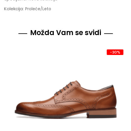
Kolekcija:
Proleće/Leto
Možda Vam se svidi
-30%