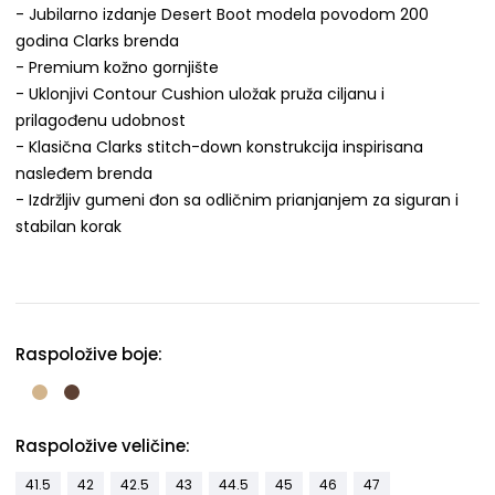
- Jubilarno izdanje Desert Boot modela povodom 200
godina Clarks brenda
- Premium kožno gornjište
- Uklonjivi Contour Cushion uložak pruža ciljanu i
prilagođenu udobnost
- Klasična Clarks stitch-down konstrukcija inspirisana
nasleđem brenda
- Izdržljiv gumeni đon sa odličnim prianjanjem za siguran i
stabilan korak
Raspoložive boje:
Raspoložive veličine:
41.5
42
42.5
43
44.5
45
46
47