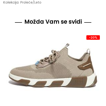
Kolekcija:
Proleće/Leto
Možda Vam se svidi
-20%