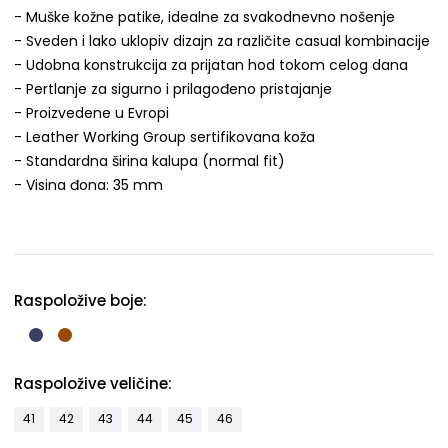
- Muške kožne patike, idealne za svakodnevno nošenje
- Sveden i lako uklopiv dizajn za različite casual kombinacije
- Udobna konstrukcija za prijatan hod tokom celog dana
- Pertlanje za sigurno i prilagođeno pristajanje
- Proizvedene u Evropi
- Leather Working Group sertifikovana koža
- Standardna širina kalupa (normal fit)
- Visina đona: 35 mm
Raspoložive boje:
Raspoložive veličine:
41
42
43
44
45
46