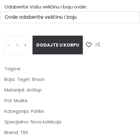
Odaberite Vašu veličinu i boju ovde:
DODAJTE U KORPU
-
+
Tagovi:
Boja:
Teget
Braon
Materijal:
Antilop
Pol:
Muške
Kategorija:
Patike
Specijalno:
Nova kolekcija
Brend:
TBS