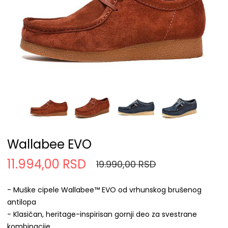
Wallabee EVO
11.994,00 RSD
19.990,00 RSD
- Muške cipele Wallabee™ EVO od vrhunskog brušenog
antilopa
- Klasičan, heritage-inspirisan gornji deo za svestrane
kombinacije