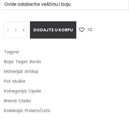
DODAJTE U KORPU
-
+
Tagovi:
Boja:
Teget
Bordo
Materijal:
Antilop
Pol:
Muške
Kategorija:
Cipele
Brend:
Clarks
Kolekcija:
Proleće/Leto