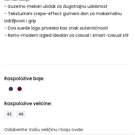
- Izuzetno mekan uložak za dugotrajnu udobnost
- Teksturirani crepe-effect gumeni đon za maksimalnu
izdržljivost i grip
- Dva suede logo priveska kao znak autentičnosti
- Retro-modern izgled idealan za casual i smart-casual stil
Raspoložive boje:
Raspoložive veličine:
42
46
Odaberite Vašu veličinu i boju ovde: