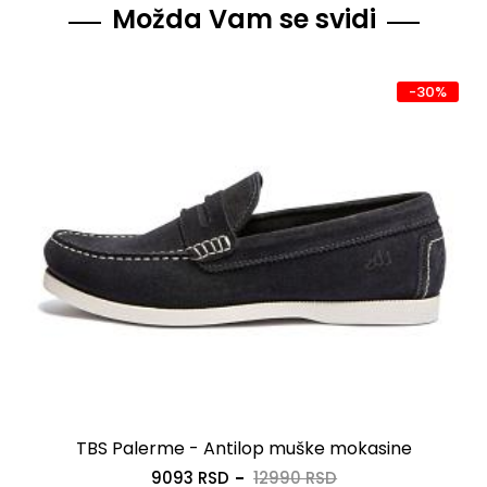
Možda Vam se svidi
-30%
TBS Palerme - Antilop muške mokasine
9093 RSD
12990 RSD