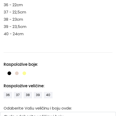
36 - 22cm
37 - 22,5cm
38 - 23cm
39 - 23,5cm
40 - 24cm
Raspoložive boje:
Raspoložive veličine:
36
37
38
39
40
Odaberite Vašu veličinu i boju ovde: