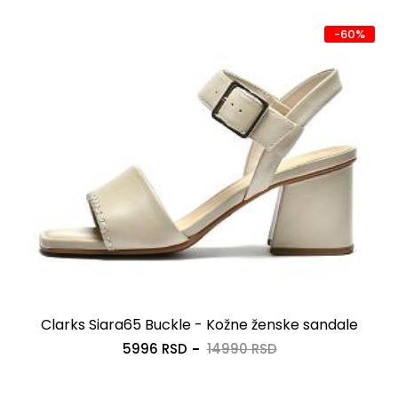
-60%
Clarks Siara65 Buckle - Kožne ženske sandale
5996 RSD
14990 RSD