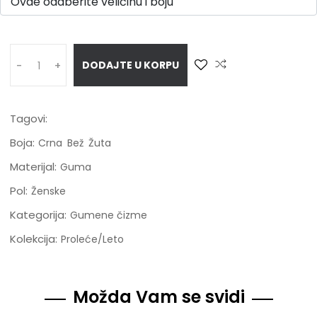
DODAJTE U KORPU
-
+
Tagovi:
Boja:
Crna
Bež
Žuta
Materijal:
Guma
Pol:
Ženske
Kategorija:
Gumene čizme
Kolekcija:
Proleće/Leto
Možda Vam se svidi