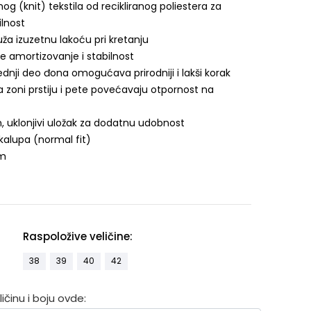
nog (knit) tekstila od recikliranog poliestera za
ilnost
ža izuzetnu lakoću pri kretanju
je amortizovanje i stabilnost
dnji deo đona omogućava prirodniji i lakši korak
zoni prstiju i pete povećavaju otpornost na
, uklonjivi uložak za dodatnu udobnost
kalupa (normal fit)
mm
Raspoložive veličine:
38
39
40
42
činu i boju ovde: