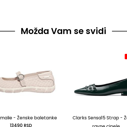
Možda Vam se svidi
malie - Ženske baletanke
Clarks Sensa15 Strap - 
13490 RSD
ravne cipele