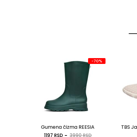
-70%
patike
Gumena čizma REESIA
TBS Ja
1197 RSD
3990 RSD