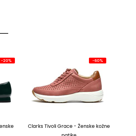
-20%
-60%
Ženske
Clarks Tivoli Grace - Ženske kožne
TBS F
patike