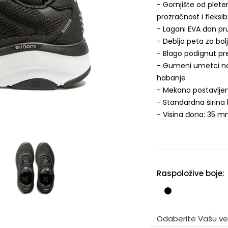
- Gornjište od plete
prozračnost i fleksib
- Lagani EVA đon pru
- Deblja peta za bol
- Blago podignut pre
- Gumeni umetci na 
habanje
- Mekano postavljen
- Standardna širina 
- Visina đona: 35 
Raspoložive boje:
Odaberite Vašu veli