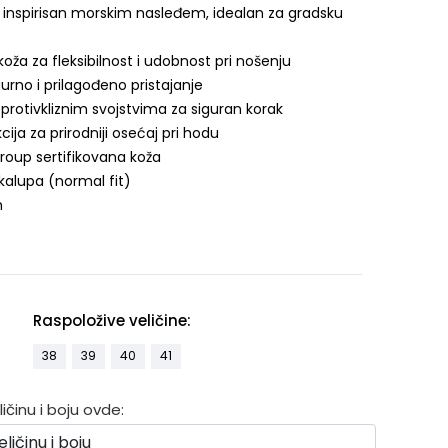
inspirisan morskim nasleđem, idealan za gradsku
ža za fleksibilnost i udobnost pri nošenju
gurno i prilagođeno pristajanje
protivkliznim svojstvima za siguran korak
ija za prirodniji osećaj pri hodu
roup sertifikovana koža
kalupa (normal fit)
m
Raspoložive veličine:
38
39
40
41
činu i boju ovde: