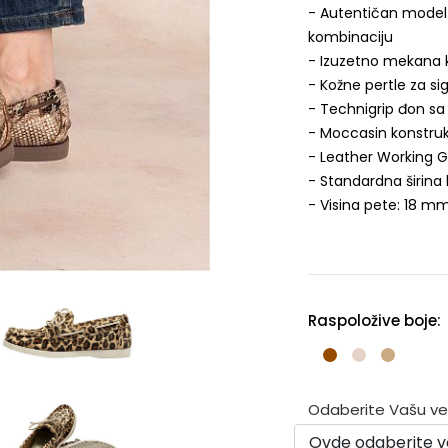
- Autentičan model 
kombinaciju
- Izuzetno mekana ko
- Kožne pertle za si
- Technigrip đon sa 
- Moccasin konstrukc
- Leather Working G
- Standardna širina 
- Visina pete: 18 m
Raspoložive boje:
Odaberite Vašu veli