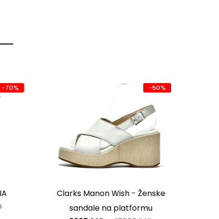
-70%
-50%
IA
Clarks Manon Wish - Ženske
D
1
sandale na platformu