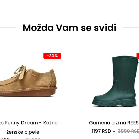
Možda Vam se svidi
-30%
ks Funny Dream - Kožne
Gumena čizma REES
1197 RSD
3990 RS
ženske cipele