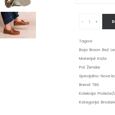
D
-
+
Tagovi:
Boja:
Braon
Bež
L
Materijal:
Koža
Pol:
Ženske
Specijalno:
Nova ko
Brend:
TBS
Kolekcija:
Proleće/
Kategorija:
Brodar