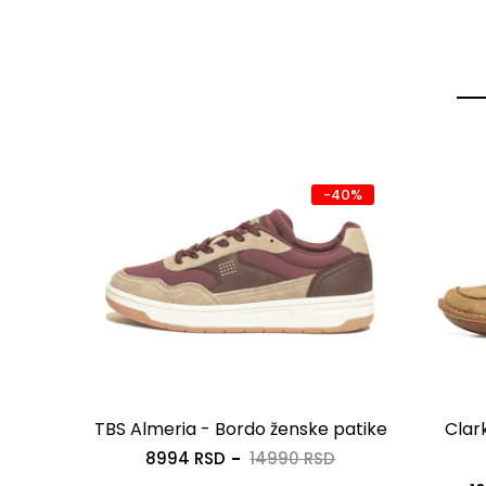
-30%
-40%
TBS Almeria - Bordo ženske patike
Clar
SD
8994 RSD
14990 RSD