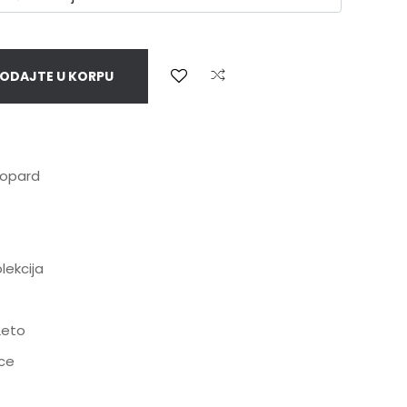
ODAJTE U KORPU
eopard
lekcija
Leto
ice