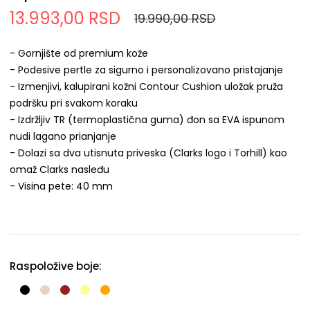
13.993,00 RSD
19.990,00 RSD
- Gornjište od premium kože
- Podesive pertle za sigurno i personalizovano pristajanje
- Izmenjivi, kalupirani kožni Contour Cushion uložak pruža
podršku pri svakom koraku
- Izdržljiv TR (termoplastična guma) đon sa EVA ispunom
nudi lagano prianjanje
- Dolazi sa dva utisnuta priveska (Clarks logo i Torhill) kao
omaž Clarks nasleđu
- Visina pete: 40 mm
Raspoložive boje: