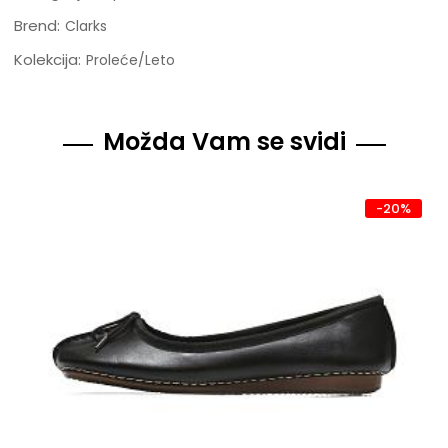
Brend:
Clarks
Kolekcija:
Proleće/Leto
Možda Vam se svidi
-20%