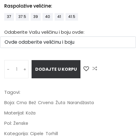
Raspoložive veličine:
37
37.5
39
40
41
41.5
Odaberite Vašu veličinu i boju ovde:
DODAJTE U KORPU
-
+
Tagovi:
Boja:
Crna
Bež
Crvena
Žuta
Narandžasta
Materijal:
Koža
Pol:
Ženske
Kategorija:
Cipele
Torhill