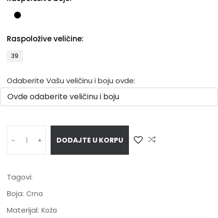
Raspoložive veličine:
39
Odaberite Vašu veličinu i boju ovde:
DODAJTE U KORPU
-
+
Tagovi:
Boja:
Crna
Materijal:
Koža